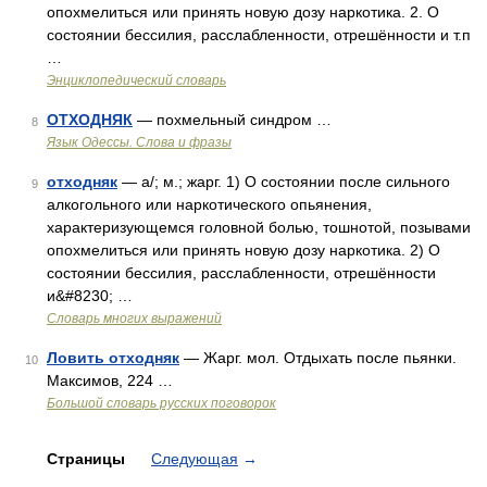
опохмелиться или принять новую дозу наркотика. 2. О
состоянии бессилия, расслабленности, отрешённости и т.п
…
Энциклопедический словарь
ОТХОДНЯК
— похмельный синдром …
8
Язык Одессы. Слова и фразы
отходняк
— а/; м.; жарг. 1) О состоянии после сильного
9
алкогольного или наркотического опьянения,
характеризующемся головной болью, тошнотой, позывами
опохмелиться или принять новую дозу наркотика. 2) О
состоянии бессилия, расслабленности, отрешённости
и&#8230; …
Словарь многих выражений
Ловить отходняк
— Жарг. мол. Отдыхать после пьянки.
10
Максимов, 224 …
Большой словарь русских поговорок
Страницы
Следующая
→