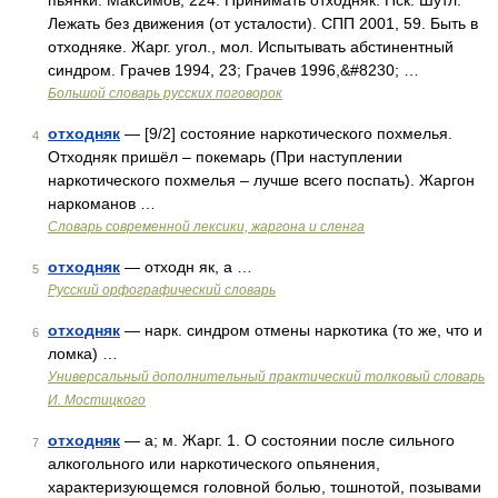
пьянки. Максимов, 224. Принимать отходняк. Пск. Шутл.
Лежать без движения (от усталости). СПП 2001, 59. Быть в
отходняке. Жарг. угол., мол. Испытывать абстинентный
синдром. Грачев 1994, 23; Грачев 1996,&#8230; …
Большой словарь русских поговорок
отходняк
— [9/2] состояние наркотического похмелья.
4
Отходняк пришёл – покемарь (При наступлении
наркотического похмелья – лучше всего поспать). Жаргон
наркоманов …
Cловарь современной лексики, жаргона и сленга
отходняк
— отходн як, а …
5
Русский орфографический словарь
отходняк
— нарк. синдром отмены наркотика (то же, что и
6
ломка) …
Универсальный дополнительный практический толковый словарь
И. Мостицкого
отходняк
— а; м. Жарг. 1. О состоянии после сильного
7
алкогольного или наркотического опьянения,
характеризующемся головной болью, тошнотой, позывами