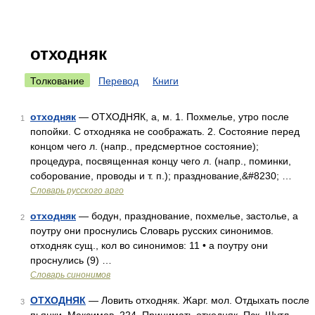
отходняк
Толкование
Перевод
Книги
отходняк
— ОТХОДНЯК, а, м. 1. Похмелье, утро после
1
попойки. С отходняка не соображать. 2. Состояние перед
концом чего л. (напр., предсмертное состояние);
процедура, посвященная концу чего л. (напр., поминки,
соборование, проводы и т. п.); празднование,&#8230; …
Словарь русского арго
отходняк
— бодун, празднование, похмелье, застолье, а
2
поутру они проснулись Словарь русских синонимов.
отходняк сущ., кол во синонимов: 11 • а поутру они
проснулись (9) …
Словарь синонимов
ОТХОДНЯК
— Ловить отходняк. Жарг. мол. Отдыхать после
3